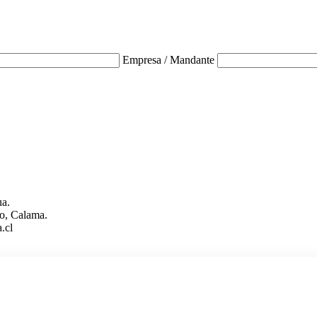
Empresa / Mandante
ua.
o, Calama.
.cl