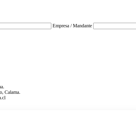
Empresa / Mandante
ua.
o, Calama.
.cl