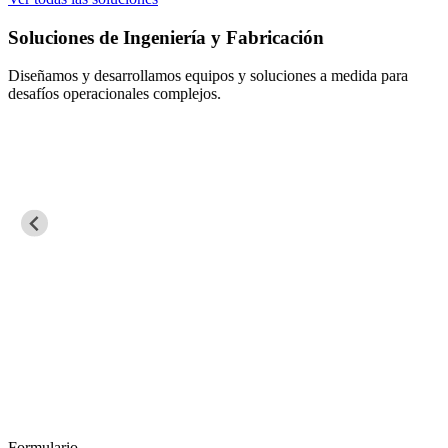
ría y Fabricación
Mantenimiento Eléctr
Control
quipos y soluciones a medida para
ejos.
Aseguramos la continuidad 
eficiente de procesos crítico
Formulario