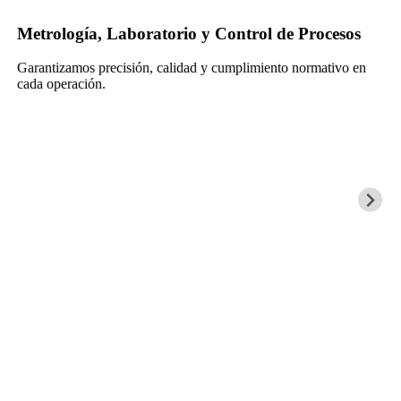
rio y Control de Procesos
Sistemas de Segurid
alidad y cumplimiento normativo en
Protegemos a las personas
tecnológicas integradas.