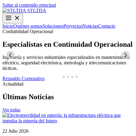
Saltar al contenido principal
STLTDA
Inicio
Quiénes somos
Soluciones
Proyectos
Noticias
Contacto
Confiabilidad Operacional
O
Especialistas en Continuidad Operacional
Ingeniería y servicios industriales especializados en mantenimiento
D
eléctrico, seguridad electrónica, metrología y telecomunicaciones
y
tácticas.
N
Respaldo Corporativo
Actualidad
Últimas Noticias
Ver todas
22 Julio 2026