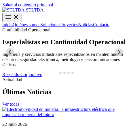
Saltar al contenido principal
STLTDA
Inicio
Quiénes somos
Soluciones
Proyectos
Noticias
Contacto
Confiabilidad Operacional
O
Especialistas en Continuidad Operacional
Ingeniería y servicios industriales especializados en mantenimiento
D
eléctrico, seguridad electrónica, metrología y telecomunicaciones
y
tácticas.
N
Respaldo Corporativo
Actualidad
Últimas Noticias
Ver todas
22 Julio 2026