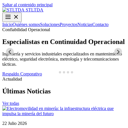
Saltar al contenido principal
STLTDA
Inicio
Quiénes somos
Soluciones
Proyectos
Noticias
Contacto
Confiabilidad Operacional
O
Especialistas en Continuidad Operacional
Ingeniería y servicios industriales especializados en mantenimiento
D
eléctrico, seguridad electrónica, metrología y telecomunicaciones
y
tácticas.
N
Respaldo Corporativo
Actualidad
Últimas Noticias
Ver todas
22 Julio 2026