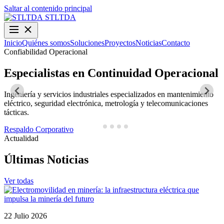
Saltar al contenido principal
STLTDA
Inicio
Quiénes somos
Soluciones
Proyectos
Noticias
Contacto
Confiabilidad Operacional
O
Especialistas en Continuidad Operacional
Ingeniería y servicios industriales especializados en mantenimiento
D
eléctrico, seguridad electrónica, metrología y telecomunicaciones
y
tácticas.
N
Respaldo Corporativo
Actualidad
Últimas Noticias
Ver todas
22 Julio 2026