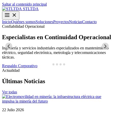
Saltar al contenido principal
STLTDA
Inicio
Quiénes somos
Soluciones
Proyectos
Noticias
Contacto
Confiabilidad Operacional
O
Especialistas en Continuidad Operacional
Ingeniería y servicios industriales especializados en mantenimiento
D
eléctrico, seguridad electrónica, metrología y telecomunicaciones
y
tácticas.
N
Respaldo Corporativo
Actualidad
Últimas Noticias
Ver todas
22 Julio 2026