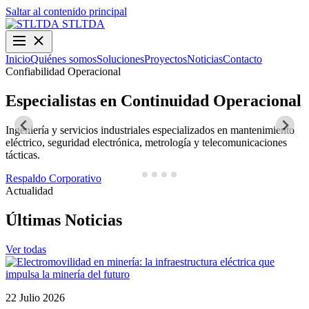
Saltar al contenido principal
STLTDA
Inicio
Quiénes somos
Soluciones
Proyectos
Noticias
Contacto
Confiabilidad Operacional
O
Especialistas en Continuidad Operacional
Ingeniería y servicios industriales especializados en mantenimiento
D
eléctrico, seguridad electrónica, metrología y telecomunicaciones
y
tácticas.
N
Respaldo Corporativo
Actualidad
Últimas Noticias
Ver todas
22 Julio 2026