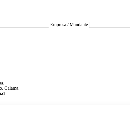
Empresa / Mandante
ua.
o, Calama.
.cl