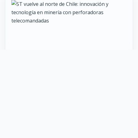
27 Mayo 2026
ST vuelve al norte de Chile:
innovación y tecnología en minería
con perforadoras telecomandadas
En Calama, corazón de la minería en Chile, un
nuevo proyecto marca el regreso de ST al norte