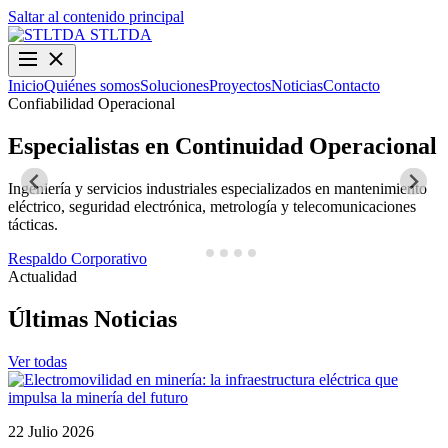
Saltar al contenido principal
STLTDA
Inicio
Quiénes somos
Soluciones
Proyectos
Noticias
Contacto
Confiabilidad Operacional
O
Especialistas en Continuidad Operacional
Ingeniería y servicios industriales especializados en mantenimiento
D
eléctrico, seguridad electrónica, metrología y telecomunicaciones
y
tácticas.
N
Respaldo Corporativo
Actualidad
Últimas Noticias
Ver todas
22 Julio 2026