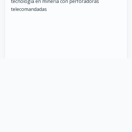
27 Mayo 2026
ST vuelve al norte de Chile:
innovación y tecnología en minería
con perforadoras telecomandadas
En Calama, corazón de la minería en Chile, un
nuevo proyecto marca el regreso de ST al norte
del país. Esta vez, de la mano de soluciones