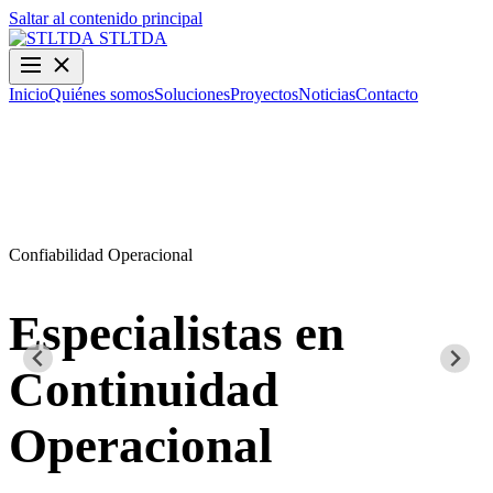
Saltar al contenido principal
STLTDA
Inicio
Quiénes somos
Soluciones
Proyectos
Noticias
Contacto
Confiabilidad Operacional
O
Especialistas en
Continuidad
Operacional
D
y