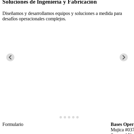
ngeniería y Fabricación
Mantenimiento
llamos equipos y soluciones a medida para
Aseguramos la con
es complejos.
de procesos crític
Formulario
Bases Oper
Mujica #037