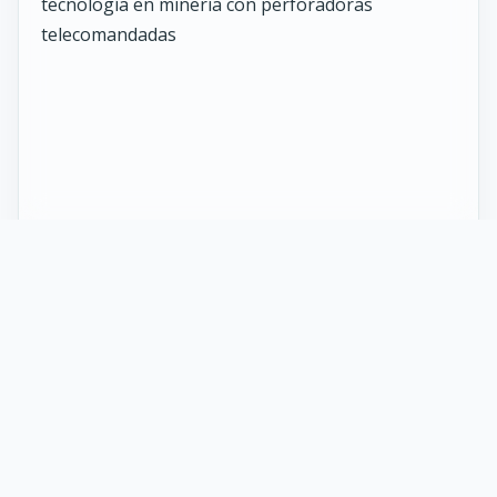
27 Mayo 2026
ST vuelve al norte de Chile:
innovación y tecnología en minería
con perforadoras telecomandadas
En Calama, corazón de la minería en Chile, un
nuevo proyecto marca el regreso de ST al norte
del país. Esta vez, de la mano de soluciones