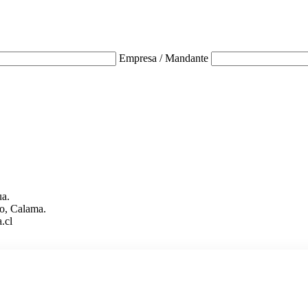
Empresa / Mandante
ua.
o, Calama.
.cl