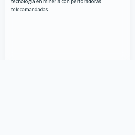
27 Mayo 2026
ST vuelve al norte de Chile:
innovación y tecnología en minería
con perforadoras telecomandadas
En Calama, corazón de la minería en Chile, un
nuevo proyecto marca el regreso de ST al norte
del país. Esta vez, de la mano de soluciones