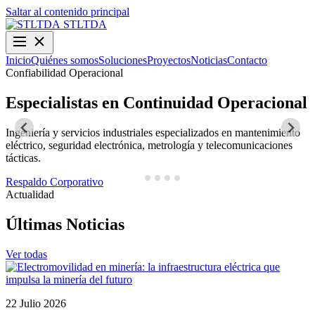
Saltar al contenido principal
STLTDA
Inicio
Quiénes somos
Soluciones
Proyectos
Noticias
Contacto
Confiabilidad Operacional
O
Especialistas en Continuidad Operacional
Ingeniería y servicios industriales especializados en mantenimiento
D
eléctrico, seguridad electrónica, metrología y telecomunicaciones
y
tácticas.
N
Respaldo Corporativo
Actualidad
Últimas Noticias
Ver todas
22 Julio 2026