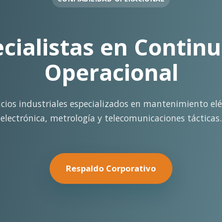
OPERACIÓN EN FAENA
rte Operacional Con
terreno con los más altos estándares de seguridad y cal
minería pesada.
Nuestras Soluciones