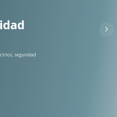
tinuo
idad técnica para la