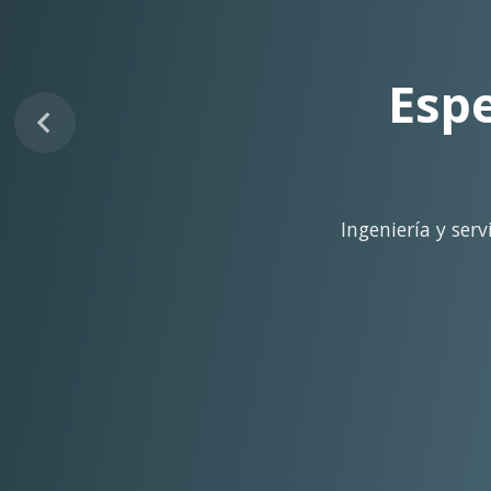
Sopo
Despliegue ágil en 