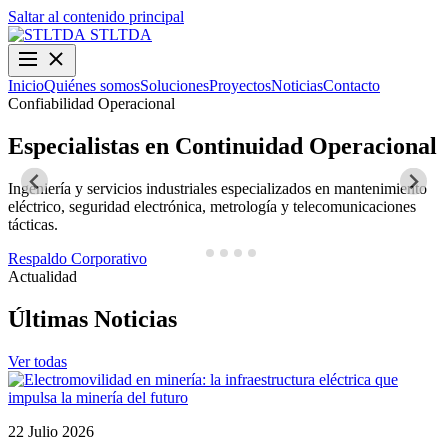
Saltar al contenido principal
STLTDA
Inicio
Quiénes somos
Soluciones
Proyectos
Noticias
Contacto
Confiabilidad Operacional
O
Especialistas en Continuidad Operacional
Ingeniería y servicios industriales especializados en mantenimiento
D
eléctrico, seguridad electrónica, metrología y telecomunicaciones
y
tácticas.
N
Respaldo Corporativo
Actualidad
Últimas Noticias
Ver todas
22 Julio 2026