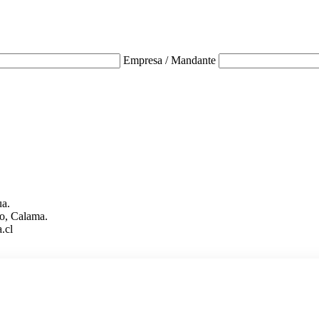
Empresa / Mandante
ua.
o, Calama.
.cl