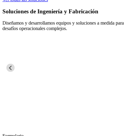
ría y Fabricación
Mantenimiento Eléctr
Control
quipos y soluciones a medida para
ejos.
Aseguramos la continuidad 
eficiente de procesos crítico
Formulario