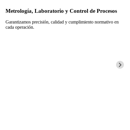
rio y Control de Procesos
Sistemas de Segurid
alidad y cumplimiento normativo en
Protegemos a las personas
tecnológicas integradas.