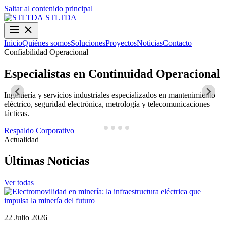
Saltar al contenido principal
STLTDA
Inicio
Quiénes somos
Soluciones
Proyectos
Noticias
Contacto
Confiabilidad Operacional
O
Especialistas en Continuidad Operacional
Ingeniería y servicios industriales especializados en mantenimiento
D
eléctrico, seguridad electrónica, metrología y telecomunicaciones
y
tácticas.
N
Respaldo Corporativo
Actualidad
Últimas Noticias
Ver todas
22 Julio 2026