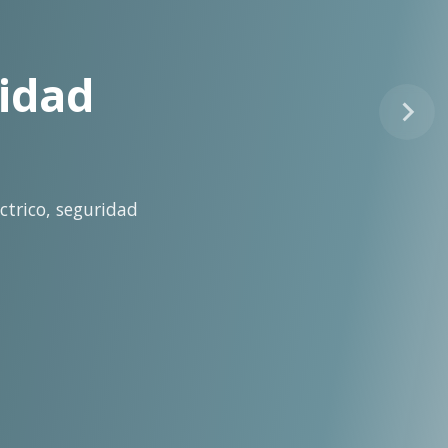
tinuo
idad técnica para la