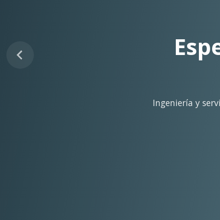
Sopo
Despliegue ágil en 