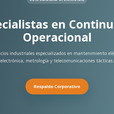
OPERACIÓN EN FAENA
rte Operacional Con
terreno con los más altos estándares de seguridad y cal
minería pesada.
Nuestras Soluciones