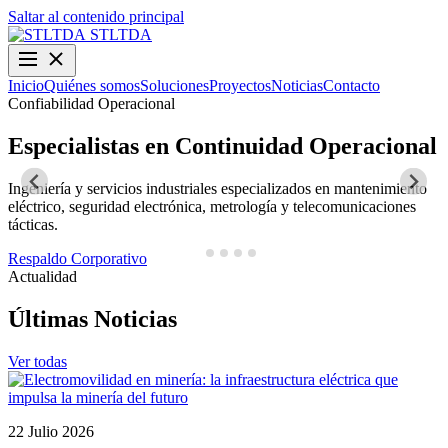
Saltar al contenido principal
STLTDA
Inicio
Quiénes somos
Soluciones
Proyectos
Noticias
Contacto
Confiabilidad Operacional
O
Especialistas en Continuidad Operacional
Ingeniería y servicios industriales especializados en mantenimiento
D
eléctrico, seguridad electrónica, metrología y telecomunicaciones
y
tácticas.
N
Respaldo Corporativo
Actualidad
Últimas Noticias
Ver todas
22 Julio 2026