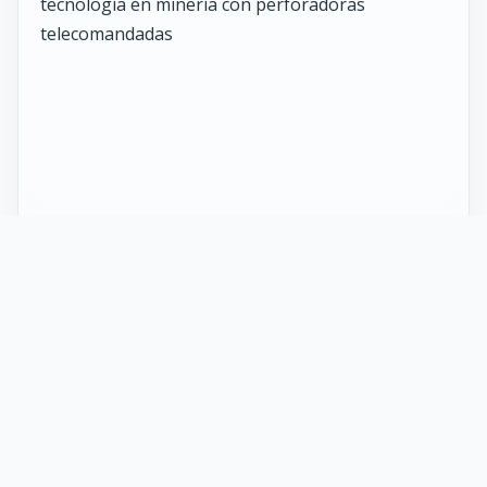
27 Mayo 2026
ST vuelve al norte de Chile:
innovación y tecnología en minería
con perforadoras telecomandadas
En Calama, corazón de la minería en Chile, un
nuevo proyecto marca el regreso de ST al norte
del país. Esta vez, de la mano de soluciones