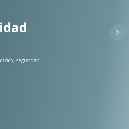
tinuo
idad técnica para la