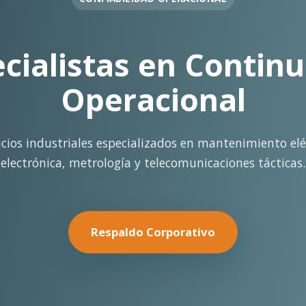
OPERACIÓN EN FAENA
rte Operacional Con
terreno con los más altos estándares de seguridad y cal
minería pesada.
Nuestras Soluciones