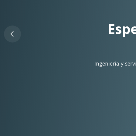
Sopo
Despliegue ágil en 